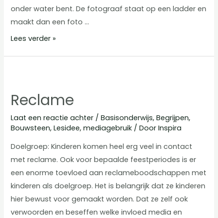
onder water bent. De fotograaf staat op een ladder en
maakt dan een foto …
Diep
Lees verder »
in
de
zee
Reclame
Laat een reactie achter
/
Basisonderwijs
,
Begrijpen
,
Bouwsteen
,
Lesidee
,
mediagebruik
/ Door
Inspira
Doelgroep: Kinderen komen heel erg veel in contact
met reclame. Ook voor bepaalde feestperiodes is er
een enorme toevloed aan reclameboodschappen met
kinderen als doelgroep. Het is belangrijk dat ze kinderen
hier bewust voor gemaakt worden. Dat ze zelf ook
verwoorden en beseffen welke invloed media en