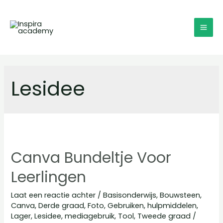
Doorgaan
naar
inhoud
MA
ME
Lesidee
Canva Bundeltje Voor
Leerlingen
Laat een reactie achter
/
Basisonderwijs
,
Bouwsteen
,
Canva
,
Derde graad
,
Foto
,
Gebruiken
,
hulpmiddelen
,
Lager
,
Lesidee
,
mediagebruik
,
Tool
,
Tweede graad
/