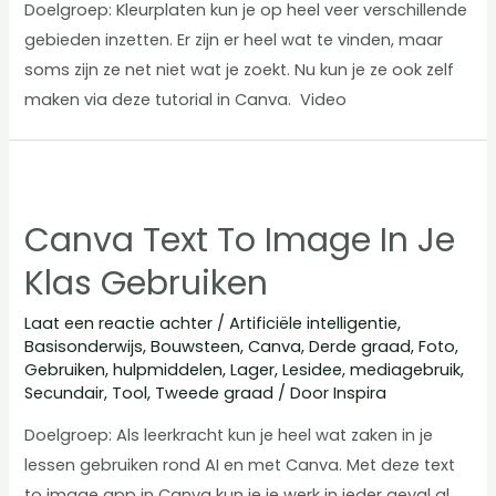
Doelgroep: Kleurplaten kun je op heel veer verschillende
gebieden inzetten. Er zijn er heel wat te vinden, maar
soms zijn ze net niet wat je zoekt. Nu kun je ze ook zelf
maken via deze tutorial in Canva. Video
Canva Text To Image In Je
Klas Gebruiken
Laat een reactie achter
/
Artificiële intelligentie
,
Basisonderwijs
,
Bouwsteen
,
Canva
,
Derde graad
,
Foto
,
Gebruiken
,
hulpmiddelen
,
Lager
,
Lesidee
,
mediagebruik
,
Secundair
,
Tool
,
Tweede graad
/ Door
Inspira
Doelgroep: Als leerkracht kun je heel wat zaken in je
lessen gebruiken rond AI en met Canva. Met deze text
to image app in Canva kun je je werk in ieder geval al