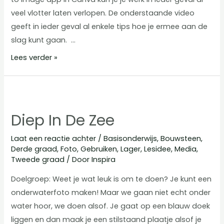
veel vlotter laten verlopen. De onderstaande video
geeft in ieder geval al enkele tips hoe je ermee aan de
slag kunt gaan. …
Canva
Lees verder »
Text
to
image
in
Diep In De Zee
je
klas
Laat een reactie achter
/
Basisonderwijs
,
Bouwsteen
,
Derde graad
,
Foto
,
Gebruiken
,
Lager
,
Lesidee
,
Media
,
gebruiken
Tweede graad
/ Door
Inspira
Doelgroep: Weet je wat leuk is om te doen? Je kunt een
onderwaterfoto maken! Maar we gaan niet echt onder
water hoor, we doen alsof. Je gaat op een blauw doek
liggen en dan maak je een stilstaand plaatje alsof je